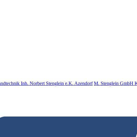
nd­tech­nik Inh. Norbert Stenglein e.K. Azendorf
M. Stenglein GmbH Ku