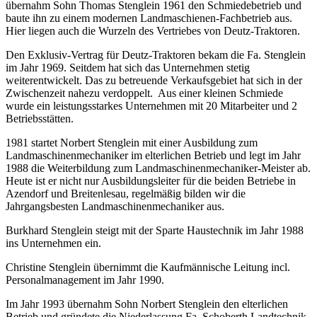
übernahm Sohn Thomas Stenglein 1961 den Schmiedebetrieb und
baute ihn zu einem modernen Landmaschienen-Fachbetrieb aus.
Hier liegen auch die Wurzeln des Vertriebes von Deutz-Traktoren.
Den Exklusiv-Vertrag für Deutz-Traktoren bekam die Fa. Stenglein
im Jahr 1969. Seitdem hat sich das Unternehmen stetig
weiterentwickelt. Das zu betreuende Verkaufsgebiet hat sich in der
Zwischenzeit nahezu verdoppelt. Aus einer kleinen Schmiede
wurde ein leistungsstarkes Unternehmen mit 20 Mitarbeiter und 2
Betriebsstätten.
1981 startet Norbert Stenglein mit einer Ausbildung zum
Landmaschinenmechaniker im elterlichen Betrieb und legt im Jahr
1988 die Weiterbildung zum Landmaschinenmechaniker-Meister ab.
Heute ist er nicht nur Ausbildungsleiter für die beiden Betriebe in
Azendorf und Breitenlesau, regelmäßig bilden wir die
Jahrgangsbesten Landmaschinenmechaniker aus.
Burkhard Stenglein steigt mit der Sparte Haustechnik im Jahr 1988
ins Unternehmen ein.
Christine Stenglein übernimmt die Kaufmännische Leitung incl.
Personalmanagement im Jahr 1990.
Im Jahr 1993 übernahm Sohn Norbert Stenglein den elterlichen
Betrieb und gründete die Niederlassung Fa. Schoberth Landtechnik