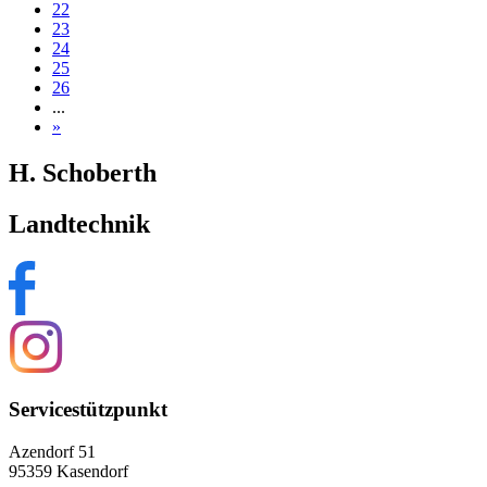
22
23
24
25
26
...
»
H. Schoberth
Landtechnik
Servicestützpunkt
Azendorf 51
95359 Kasendorf